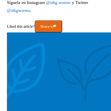
Síguela en Instagram
@idig.worms
y Twitter
@idigworms
.
Liked this article?
Share it